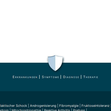
Erkrankungen
|
Symptome
|
Diagnose
|
Therapie
laktischer Schock
|
Androgenisierung
|
Fibromyalgie
|
Fruktoseintoleranz
ndrom
|
Mitochondriopathie
|
Reaktive Arthritis
|
Prellung
|