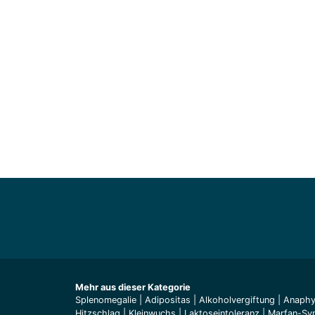
Mehr aus dieser Kategorie
Splenomegalie
|
Adipositas
|
Alkoholvergiftung
|
Anaphy
Hitzschlag
|
Kleinwuchs
|
Laktoseintoleranz
|
Marfan-Sy