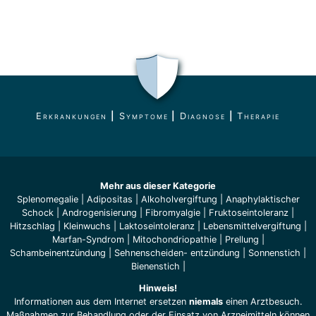
Erkrankungen
|
Symptome
|
Diagnose
|
Therapie
Mehr aus dieser Kategorie
Splenomegalie
|
Adipositas
|
Alkoholvergiftung
|
Anaphylaktischer
Schock
|
Androgenisierung
|
Fibromyalgie
|
Fruktoseintoleranz
|
Hitzschlag
|
Kleinwuchs
|
Laktoseintoleranz
|
Lebensmittelvergiftung
|
Marfan-Syndrom
|
Mitochondriopathie
|
Prellung
|
Schambeinentzündung
|
Sehnenscheiden- entzündung
|
Sonnenstich
|
Bienenstich
|
Hinweis!
Informationen aus dem Internet ersetzen
niemals
einen Arztbesuch.
Maßnahmen zur Behandlung oder der Einsatz von Arzneimitteln können