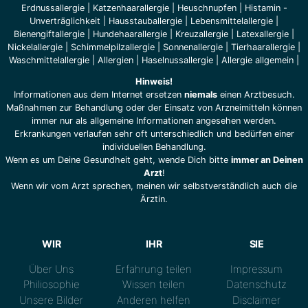
Erdnussallergie
|
Katzenhaarallergie
|
Heuschnupfen
|
Histamin -
Unverträglichkeit
|
Hausstauballergie
|
Lebensmittelallergie
|
Bienengiftallergie
|
Hundehaarallergie
|
Kreuzallergie
|
Latexallergie
|
Nickelallergie
|
Schimmelpilzallergie
|
Sonnenallergie
|
Tierhaarallergie
|
Waschmittelallergie
|
Allergien
|
Haselnussallergie
|
Allergie allgemein
|
Hinweis!
Informationen aus dem Internet ersetzen
niemals
einen Arztbesuch.
Maßnahmen zur Behandlung oder der Einsatz von Arzneimitteln können
immer nur als allgemeine Informationen angesehen werden.
Erkrankungen verlaufen sehr oft unterschiedlich und bedürfen einer
individuellen Behandlung.
Wenn es um Deine Gesundheit geht, wende Dich bitte
immer an Deinen
Arzt
!
Wenn wir vom Arzt sprechen, meinen wir selbstverständlich auch die
Ärztin.
WIR
IHR
SIE
Über Uns
Erfahrung teilen
Impressum
Philiosophie
Wissen teilen
Datenschutz
Unsere Bilder
Anderen helfen
Disclaimer