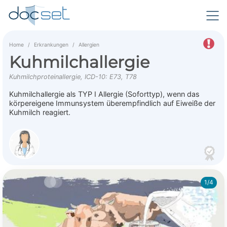
Home
Erkrankungen
Allergien
Kuhmilchallergie
Kuhmilchproteinallergie, ICD-10: E73, T78
Kuhmilchallergie als TYP I Allergie (Soforttyp), wenn das
körpereigene Immunsystem überempfindlich auf Eiweiße der
Kuhmilch reagiert.
1/4