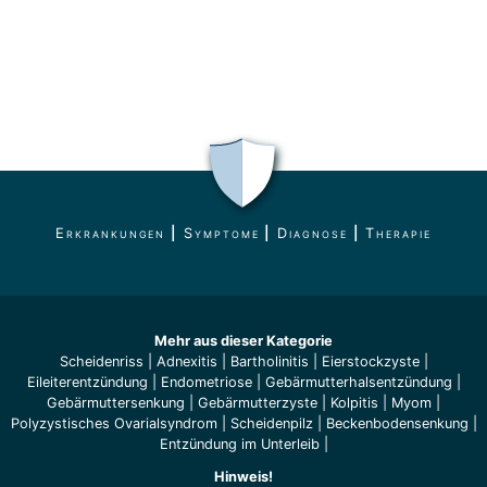
Erkrankungen
|
Symptome
|
Diagnose
|
Therapie
Mehr aus dieser Kategorie
Scheidenriss
|
Adnexitis
|
Bartholinitis
|
Eierstockzyste
|
Eileiterentzündung
|
Endometriose
|
Gebärmutterhalsentzündung
|
Gebärmuttersenkung
|
Gebärmutterzyste
|
Kolpitis
|
Myom
|
Polyzystisches Ovarialsyndrom
|
Scheidenpilz
|
Beckenbodensenkung
|
Entzündung im Unterleib
|
Hinweis!