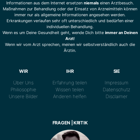
Informationen aus dem Internet ersetzen
niemals
einen Arztbesuch.
Maßnahmen zur Behandlung oder der Einsatz von Arzneimitteln können
immer nur als allgemeine Informationen angesehen werden.
Erkrankungen verlaufen sehr oft unterschiedlich und bedürfen einer
individuellen Behandlung.
Wenn es um Deine Gesundheit geht, wende Dich bitte
immer an Deinen
Arzt
!
Wenn wir vom Arzt sprechen, meinen wir selbstverständlich auch die
Ärztin.
WIR
IHR
SIE
Über Uns
Erfahrung teilen
Impressum
Philiosophie
Wissen teilen
Datenschutz
Unsere Bilder
Anderen helfen
Disclaimer
FRAGEN | KRITIK