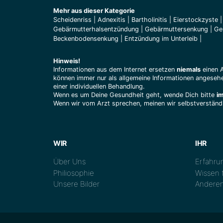
Mehr aus dieser Kategorie
Scheidenriss
|
Adnexitis
|
Bartholinitis
|
Eierstockzyste
Gebärmutterhalsentzündung
|
Gebärmuttersenkung
|
Ge
Beckenbodensenkung
|
Entzündung im Unterleib
|
Hinweis!
Informationen aus dem Internet ersetzen
niemals
einen 
können immer nur als allgemeine Informationen angesehe
einer individuellen Behandlung.
Wenn es um Deine Gesundheit geht, wende Dich bitte
i
Wenn wir vom Arzt sprechen, meinen wir selbstverständl
WIR
IHR
Über Uns
Erfahrun
Philiosophie
Wissen t
Unsere Bilder
Anderen