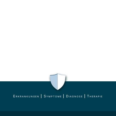
Erkrankungen
|
Symptome
|
Diagnose
|
Therapie