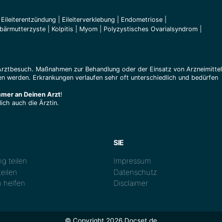
|
Eileiterentzündung
|
Eileiterverklebung
|
Endometriose
|
bärmutterzyste
|
Kolpitis
|
Myom
|
Polyzystisches Ovarialsyndrom
|
Arztbesuch. Maßnahmen zur Behandlung oder der Einsatz von Arzneimitte
n werden. Erkrankungen verlaufen sehr oft unterschiedlich und bedürfen
mmer an Deinen Arzt
!
ich auch die Ärztin.
SIE
g teilen
Impressum
eilen
Datenschutz
 helfen
Disclaimer
© Copyright 2026 Docset.de