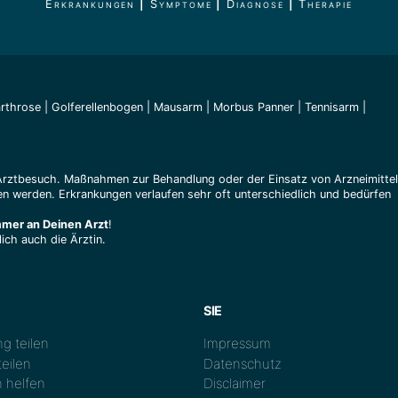
Erkrankungen
|
Symptome
|
Diagnose
|
Therapie
arthrose
|
Golferellenbogen
|
Mausarm
|
Morbus Panner
|
Tennisarm
|
Arztbesuch. Maßnahmen zur Behandlung oder der Einsatz von Arzneimitte
n werden. Erkrankungen verlaufen sehr oft unterschiedlich und bedürfen
mmer an Deinen Arzt
!
ich auch die Ärztin.
SIE
g teilen
Impressum
eilen
Datenschutz
 helfen
Disclaimer