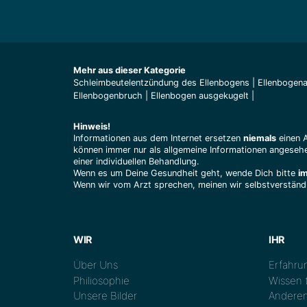
Mehr aus dieser Kategorie
Schleimbeutelentzündung des Ellenbogens
|
Ellenbogen
Ellenbogenbruch
|
Ellenbogen ausgekugelt
|
Hinweis!
Informationen aus dem Internet ersetzen
niemals
einen 
können immer nur als allgemeine Informationen angesehe
einer individuellen Behandlung.
Wenn es um Deine Gesundheit geht, wende Dich bitte
i
Wenn wir vom Arzt sprechen, meinen wir selbstverständl
WIR
IHR
Über Uns
Erfahrun
Philiosophie
Wissen t
Unsere Bilder
Anderen