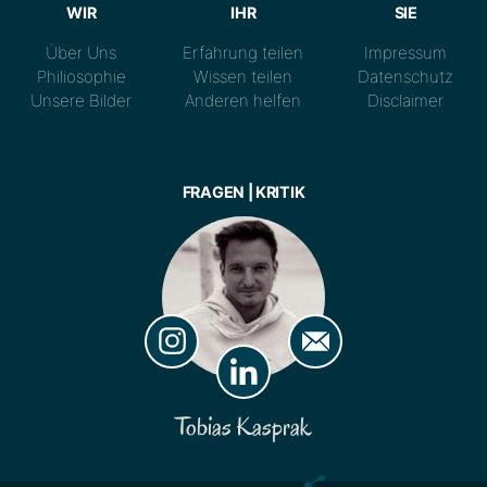
WIR
IHR
SIE
Über Uns
Erfahrung teilen
Impressum
Philiosophie
Wissen teilen
Datenschutz
Unsere Bilder
Anderen helfen
Disclaimer
FRAGEN | KRITIK
Tobias Kasprak