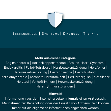
Erkrankungen
|
Symptome
|
Diagnose
|
Therapie
Mehr aus dieser Kategorie
Angina pectoris
|
Aortenklappenstenose
|
Broken-Heart-Syndrom
|
Endokarditis
|
Fallot-Tetralogie
|
Herzbeutelentzündung
|
Herzfehler
|
Herzmuskelverdickung
|
Herzschwäche
|
Herzstillstand
|
Kardiomyopathie
|
Koronare Herzkrankheit
|
Perikarderguss
|
plötzlicher
Herztod
|
Vorhofflimmern
|
Herzmuskelentzündung
|
Herzrhythmusstörungen
|
Hinweis!
Informationen aus dem Internet ersetzen
niemals
einen Arztbesuch.
Maßnahmen zur Behandlung oder der Einsatz von Arzneimitteln können
immer nur als allgemeine Informationen angesehen werden.