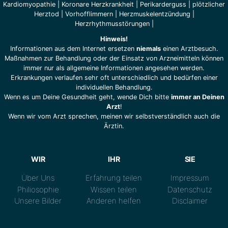
Kardiomyopathie
|
Koronare Herzkrankheit
|
Perikarderguss
|
plötzlicher
Herztod
|
Vorhofflimmern
|
Herzmuskelentzündung
|
Herzrhythmusstörungen
|
Hinweis!
Informationen aus dem Internet ersetzen
niemals
einen Arztbesuch.
Maßnahmen zur Behandlung oder der Einsatz von Arzneimitteln können
immer nur als allgemeine Informationen angesehen werden.
Erkrankungen verlaufen sehr oft unterschiedlich und bedürfen einer
individuellen Behandlung.
Wenn es um Deine Gesundheit geht, wende Dich bitte
immer an Deinen
Arzt
!
Wenn wir vom Arzt sprechen, meinen wir selbstverständlich auch die
Ärztin.
WIR
IHR
SIE
Über Uns
Erfahrung teilen
Impressum
Philiosophie
Wissen teilen
Datenschutz
Unsere Bilder
Anderen helfen
Disclaimer