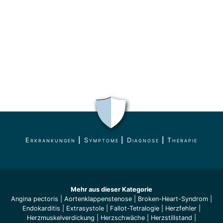
Erkrankungen
|
Symptome
|
Diagnose
|
Therapie
Mehr aus dieser Kategorie
Angina pectoris
|
Aortenklappenstenose
|
Broken-Heart-Syndrom
|
Endokarditis
|
Extrasystole
|
Fallot-Tetralogie
|
Herzfehler
|
Herzmuskelverdickung
|
Herzschwäche
|
Herzstillstand
|