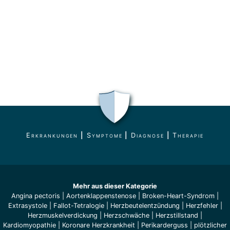
Erkrankungen
|
Symptome
|
Diagnose
|
Therapie
Mehr aus dieser Kategorie
Angina pectoris
|
Aortenklappenstenose
|
Broken-Heart-Syndrom
|
Extrasystole
|
Fallot-Tetralogie
|
Herzbeutelentzündung
|
Herzfehler
|
Herzmuskelverdickung
|
Herzschwäche
|
Herzstillstand
|
Kardiomyopathie
|
Koronare Herzkrankheit
|
Perikarderguss
|
plötzlicher