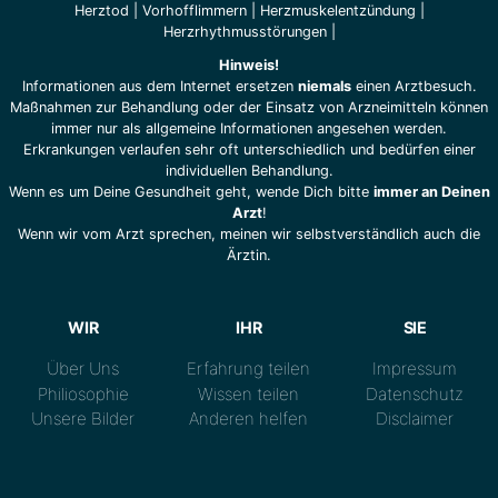
Herztod
|
Vorhofflimmern
|
Herzmuskelentzündung
|
Herzrhythmusstörungen
|
Hinweis!
Informationen aus dem Internet ersetzen
niemals
einen Arztbesuch.
Maßnahmen zur Behandlung oder der Einsatz von Arzneimitteln können
immer nur als allgemeine Informationen angesehen werden.
Erkrankungen verlaufen sehr oft unterschiedlich und bedürfen einer
individuellen Behandlung.
Wenn es um Deine Gesundheit geht, wende Dich bitte
immer an Deinen
Arzt
!
Wenn wir vom Arzt sprechen, meinen wir selbstverständlich auch die
Ärztin.
WIR
IHR
SIE
Über Uns
Erfahrung teilen
Impressum
Philiosophie
Wissen teilen
Datenschutz
Unsere Bilder
Anderen helfen
Disclaimer