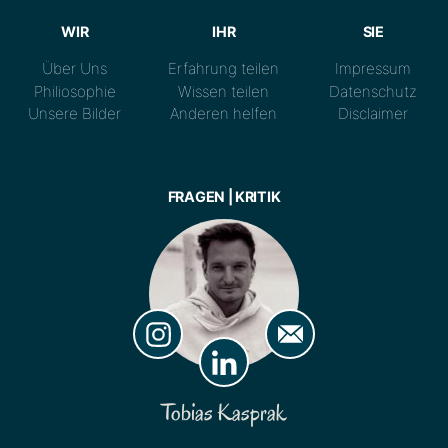
WIR
IHR
SIE
Über Uns
Erfahrung teilen
Impressum
Philiosophie
Wissen teilen
Datenschutz
Unsere Bilder
Anderen helfen
Disclaimer
FRAGEN | KRITIK
Tobias Kasprak