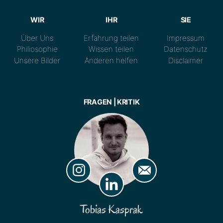
WIR
IHR
SIE
Über Uns
Erfahrung teilen
Impressum
Philiosophie
Wissen teilen
Datenschutz
Unsere Bilder
Anderen helfen
Disclaimer
FRAGEN | KRITIK
Tobias Kasprak