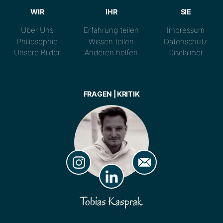
WIR
IHR
SIE
Über Uns
Erfahrung teilen
Impressum
Philiosophie
Wissen teilen
Datenschutz
Unsere Bilder
Anderen helfen
Disclaimer
FRAGEN | KRITIK
Tobias Kasprak