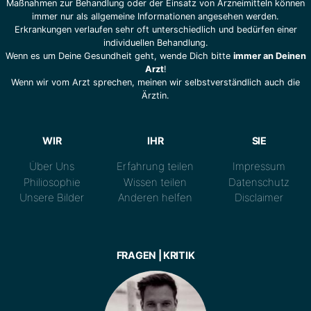
Maßnahmen zur Behandlung oder der Einsatz von Arzneimitteln können
immer nur als allgemeine Informationen angesehen werden.
Erkrankungen verlaufen sehr oft unterschiedlich und bedürfen einer
individuellen Behandlung.
Wenn es um Deine Gesundheit geht, wende Dich bitte
immer an Deinen
Arzt
!
Wenn wir vom Arzt sprechen, meinen wir selbstverständlich auch die
Ärztin.
WIR
IHR
SIE
Über Uns
Erfahrung teilen
Impressum
Philiosophie
Wissen teilen
Datenschutz
Unsere Bilder
Anderen helfen
Disclaimer
FRAGEN | KRITIK