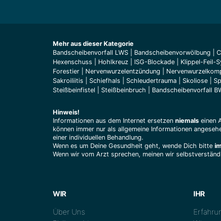
Mehr aus dieser Kategorie
Bandscheibenvorfall LWS
|
Bandscheiben­vorwölbung
|
C
Hexenschuss
|
Hohlkreuz
|
ISG-Blockade
|
Klippel-Feil-
Forestier
|
Nervenwurzelentzündung
|
Nervenwurzel­kom
Sakroiliitis
|
Schiefhals
|
Schleudertrauma
|
Skoliose
|
Sp
Steißbeinfistel
|
Steißbeinbruch
|
Bandscheibenvorfall 
Hinweis!
Informationen aus dem Internet ersetzen
niemals
einen 
können immer nur als allgemeine Informationen angesehe
einer individuellen Behandlung.
Wenn es um Deine Gesundheit geht, wende Dich bitte
i
Wenn wir vom Arzt sprechen, meinen wir selbstverständl
WIR
IHR
Über Uns
Erfahrun