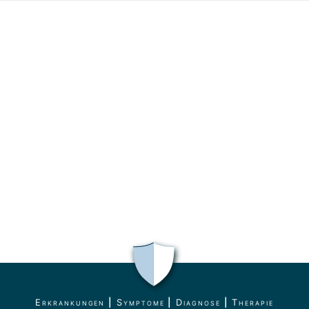
Erkrankungen
|
Symptome
|
Diagnose
|
Therapie