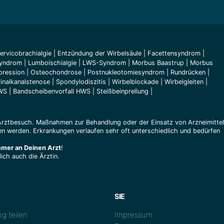
ervicobrachialgie
|
Entzündung der Wirbelsäule
|
Facettensyndrom
|
Syndrom
|
Lumboischialgie
|
LWS-Syndrom
|
Morbus Baastrup
|
Morbus
pression
|
Osteochondrose
|
Postnukleotomiesyndrom
|
Rundrücken
|
inalkanalstenose
|
Spondylodiszitis
|
Wirbelblockade
|
Wirbelgleiten
|
BWS
|
Bandscheibenvorfall HWS
|
Steißbeinprellung
|
Arztbesuch. Maßnahmen zur Behandlung oder der Einsatz von Arzneimitte
n werden. Erkrankungen verlaufen sehr oft unterschiedlich und bedürfen
mmer an Deinen Arzt
!
ich auch die Ärztin.
SIE
g teilen
Impressum