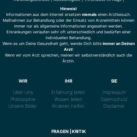
Hinweis!
Informationen aus dem Internet ersetzen
niemals
einen Arztbesuch.
Maßnahmen zur Behandlung oder der Einsatz von Arzneimitteln können
immer nur als allgemeine Informationen angesehen werden.
Erkrankungen verlaufen sehr oft unterschiedlich und bedürfen einer
individuellen Behandlung.
Wenn es um Deine Gesundheit geht, wende Dich bitte
immer an Deinen
Arzt
!
Wenn wir vom Arzt sprechen, meinen wir selbstverständlich auch die
Ärztin.
WIR
IHR
SIE
Über Uns
Erfahrung teilen
Impressum
Philiosophie
Wissen teilen
Datenschutz
Unsere Bilder
Anderen helfen
Disclaimer
FRAGEN | KRITIK