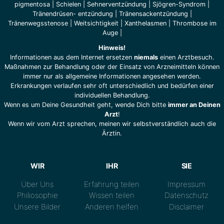
pigmentosa
|
Schielen
|
Sehnerventzündung
|
Sjögren-Syndrom
|
Tränendrüsen- entzündung
|
Tränensackentzündung
|
Tränenwegsstenose
|
Weitsichtigkeit
|
Xanthelasmen
|
Thrombose im
Auge
|
Hinweis!
Informationen aus dem Internet ersetzen
niemals
einen Arztbesuch.
Maßnahmen zur Behandlung oder der Einsatz von Arzneimitteln können
immer nur als allgemeine Informationen angesehen werden.
Erkrankungen verlaufen sehr oft unterschiedlich und bedürfen einer
individuellen Behandlung.
Wenn es um Deine Gesundheit geht, wende Dich bitte
immer an Deinen
Arzt
!
Wenn wir vom Arzt sprechen, meinen wir selbstverständlich auch die
Ärztin.
WIR
IHR
SIE
Über Uns
Erfahrung teilen
Impressum
Philiosophie
Wissen teilen
Datenschutz
Unsere Bilder
Anderen helfen
Disclaimer