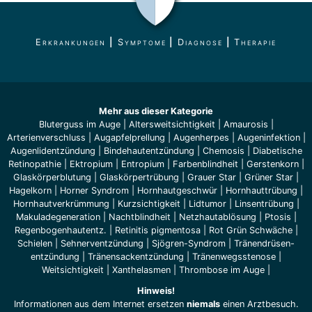
Erkrankungen
|
Symptome
|
Diagnose
|
Therapie
Mehr aus dieser Kategorie
Bluterguss im Auge
|
Altersweitsichtigkeit
|
Amaurosis
|
Arterienverschluss
|
Augapfelprellung
|
Augenherpes
|
Augeninfektion
|
Augenlidentzündung
|
Bindehautentzündung
|
Chemosis
|
Diabetische
Retinopathie
|
Ektropium
|
Entropium
|
Farbenblindheit
|
Gerstenkorn
|
Glaskörperblutung
|
Glaskörpertrübung
|
Grauer Star
|
Grüner Star
|
Hagelkorn
|
Horner Syndrom
|
Hornhautgeschwür
|
Hornhauttrübung
|
Hornhautverkrümmung
|
Kurzsichtigkeit
|
Lidtumor
|
Linsentrübung
|
Makuladegeneration
|
Nachtblindheit
|
Netzhautablösung
|
Ptosis
|
Regenbogenhautentz.
|
Retinitis pigmentosa
|
Rot Grün Schwäche
|
Schielen
|
Sehnerventzündung
|
Sjögren-Syndrom
|
Tränendrüsen-
entzündung
|
Tränensackentzündung
|
Tränenwegsstenose
|
Weitsichtigkeit
|
Xanthelasmen
|
Thrombose im Auge
|
Hinweis!
Informationen aus dem Internet ersetzen
niemals
einen Arztbesuch.