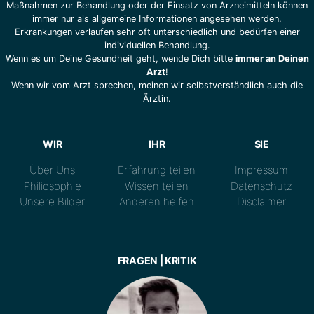
Maßnahmen zur Behandlung oder der Einsatz von Arzneimitteln können
immer nur als allgemeine Informationen angesehen werden.
Erkrankungen verlaufen sehr oft unterschiedlich und bedürfen einer
individuellen Behandlung.
Wenn es um Deine Gesundheit geht, wende Dich bitte
immer an Deinen
Arzt
!
Wenn wir vom Arzt sprechen, meinen wir selbstverständlich auch die
Ärztin.
WIR
IHR
SIE
Über Uns
Erfahrung teilen
Impressum
Philiosophie
Wissen teilen
Datenschutz
Unsere Bilder
Anderen helfen
Disclaimer
FRAGEN | KRITIK