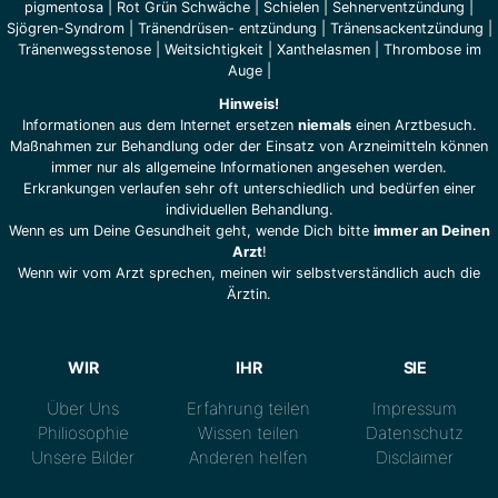
pigmentosa
|
Rot Grün Schwäche
|
Schielen
|
Sehnerventzündung
|
Sjögren-Syndrom
|
Tränendrüsen- entzündung
|
Tränensackentzündung
|
Tränenwegsstenose
|
Weitsichtigkeit
|
Xanthelasmen
|
Thrombose im
Auge
|
Hinweis!
Informationen aus dem Internet ersetzen
niemals
einen Arztbesuch.
Maßnahmen zur Behandlung oder der Einsatz von Arzneimitteln können
immer nur als allgemeine Informationen angesehen werden.
Erkrankungen verlaufen sehr oft unterschiedlich und bedürfen einer
individuellen Behandlung.
Wenn es um Deine Gesundheit geht, wende Dich bitte
immer an Deinen
Arzt
!
Wenn wir vom Arzt sprechen, meinen wir selbstverständlich auch die
Ärztin.
WIR
IHR
SIE
Über Uns
Erfahrung teilen
Impressum
Philiosophie
Wissen teilen
Datenschutz
Unsere Bilder
Anderen helfen
Disclaimer