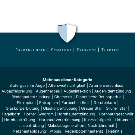
Erkrankungen
|
Symptome
|
Diagnose
|
Therapie
Mehr aus dieser Kategorie
Bluterguss im Auge
|
Altersweitsichtigkeit
|
Arterienverschluss
|
Augapfelprellung
|
Augenherpes
|
Augeninfektion
|
Augenlidentzündung
|
Bindehautentzündung
|
Chemosis
|
Diabetische Retinopathie
|
Ektropium
|
Entropium
|
Farbenblindheit
|
Gerstenkorn
|
Glaskörperblutung
|
Glaskörpertrübung
|
Grauer Star
|
Grüner Star
|
Hagelkorn
|
Horner Syndrom
|
Hornhautentzündung
|
Hornhautgeschwür
|
Hornhauttrübung
|
Hornhautverkrümmung
|
Kurzsichtigkeit
|
Lidtumor
|
Linsentrübung
|
Makuladegeneration
|
Nachtblindheit
|
Netzhautablösung
|
Ptosis
|
Regenbogenhautentz.
|
Retinitis