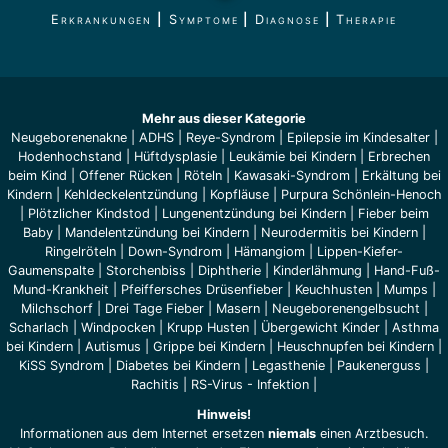
Erkrankungen
|
Symptome
|
Diagnose
|
Therapie
Mehr aus dieser Kategorie
Neugeborenenakne
|
ADHS
|
Reye-Syndrom
|
Epilepsie im Kindesalter
|
Hodenhochstand
|
Hüftdysplasie
|
Leukämie bei Kindern
|
Erbrechen
beim Kind
|
Offener Rücken
|
Röteln
|
Kawasaki-Syndrom
|
Erkältung bei
Kindern
|
Kehldeckel­entzündung
|
Kopfläuse
|
Purpura Schönlein-Henoch
|
Plötzlicher Kindstod
|
Lungenentzündung bei Kindern
|
Fieber beim
Baby
|
Mandelentzündung bei Kindern
|
Neurodermitis bei Kindern
|
Ringelröteln
|
Down-Syndrom
|
Hämangiom
|
Lippen-Kiefer-
Gaumenspalte
|
Storchenbiss
|
Diphtherie
|
Kinderlähmung
|
Hand-Fuß-
Mund-Krankheit
|
Pfeiffersches Drüsenfieber
|
Keuchhusten
|
Mumps
|
Milchschorf
|
Drei Tage Fieber
|
Masern
|
Neugeborenengelbsucht
|
Scharlach
|
Windpocken
|
Krupp Husten
|
Übergewicht Kinder
|
Asthma
bei Kindern
|
Autismus
|
Grippe bei Kindern
|
Heuschnupfen bei Kindern
|
KiSS Syndrom
|
Diabetes bei Kindern
|
Legasthenie
|
Paukenerguss
|
Rachitis
|
RS-Virus - Infektion
|
Hinweis!
Informationen aus dem Internet ersetzen
niemals
einen Arztbesuch.