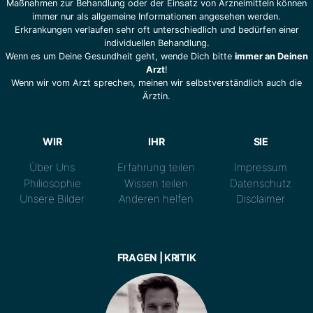
Maßnahmen zur Behandlung oder der Einsatz von Arzneimitteln können
immer nur als allgemeine Informationen angesehen werden.
Erkrankungen verlaufen sehr oft unterschiedlich und bedürfen einer
individuellen Behandlung.
Wenn es um Deine Gesundheit geht, wende Dich bitte
immer an Deinen
Arzt
!
Wenn wir vom Arzt sprechen, meinen wir selbstverständlich auch die
Ärztin.
WIR
IHR
SIE
Über Uns
Erfahrung teilen
Impressum
Philiosophie
Wissen teilen
Datenschutz
Unsere Bilder
Anderen helfen
Disclaimer
FRAGEN | KRITIK