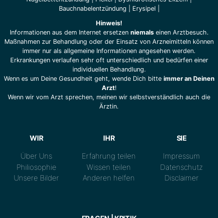
Bauchnabelentzündung
|
Erysipel
|
Hinweis!
Informationen aus dem Internet ersetzen
niemals
einen Arztbesuch.
Maßnahmen zur Behandlung oder der Einsatz von Arzneimitteln können
immer nur als allgemeine Informationen angesehen werden.
Erkrankungen verlaufen sehr oft unterschiedlich und bedürfen einer
individuellen Behandlung.
Wenn es um Deine Gesundheit geht, wende Dich bitte
immer an Deinen
Arzt
!
Wenn wir vom Arzt sprechen, meinen wir selbstverständlich auch die
Ärztin.
WIR
IHR
SIE
Über Uns
Erfahrung teilen
Impressum
Philiosophie
Wissen teilen
Datenschutz
Unsere Bilder
Anderen helfen
Disclaimer