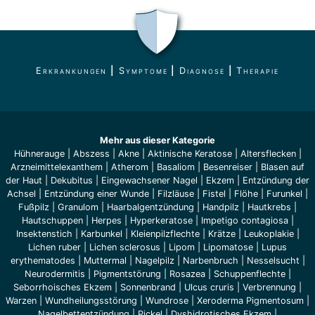
Erkrankungen
|
Symptome
|
Diagnose
|
Therapie
Mehr aus dieser Kategorie
Hühnerauge
|
Abszess
|
Akne
|
Aktinische Keratose
|
Altersflecken
|
Arzneimittelexanthem
|
Atherom
|
Basaliom
|
Besenreiser
|
Blasen auf
der Haut
|
Dekubitus
|
Eingewachsener Nagel
|
Ekzem
|
Entzündung der
Achsel
|
Entzündung einer Wunde
|
Filzläuse
|
Fistel
|
Flöhe
|
Furunkel
|
Fußpilz
|
Granulom
|
Haarbalgentzündung
|
Handpilz
|
Hautkrebs
|
Hautschuppen
|
Herpes
|
Hyperkeratose
|
Impetigo contagiosa
|
Insektenstich
|
Karbunkel
|
Kleienpilzflechte
|
Krätze
|
Leukoplakie
|
Lichen ruber
|
Lichen sclerosus
|
Lipom
|
Lipomatose
|
Lupus
erythematodes
|
Muttermal
|
Nagelpilz
|
Narbenbruch
|
Nesselsucht
|
Neurodermitis
|
Pigmentstörung
|
Rosazea
|
Schuppenflechte
|
Seborrhoisches Ekzem
|
Sonnenbrand
|
Ulcus cruris
|
Verbrennung
|
Warzen
|
Wundheilungsstörung
|
Wundrose
|
Xeroderma Pigmentosum
|
Nagelbettentzündung
|
Pickel
|
Dyshidrotisches Ekzem
|