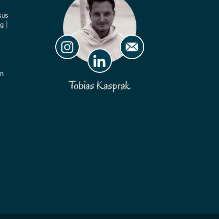
sus
ng
|
ln
Tobias Kasprak