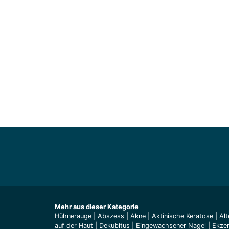
Mehr aus dieser Kategorie
Hühnerauge
|
Abszess
|
Akne
|
Aktinische Keratose
|
Alt
auf der Haut
|
Dekubitus
|
Eingewachsener Nagel
|
Ekze