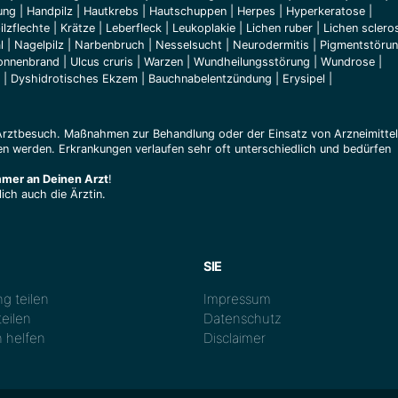
ung
|
Handpilz
|
Hautkrebs
|
Hautschuppen
|
Herpes
|
Hyperkeratose
|
ilzflechte
|
Krätze
|
Leberfleck
|
Leukoplakie
|
Lichen ruber
|
Lichen sclero
l
|
Nagelpilz
|
Narbenbruch
|
Nesselsucht
|
Neurodermitis
|
Pigmentstöru
onnenbrand
|
Ulcus cruris
|
Warzen
|
Wundheilungsstörung
|
Wundrose
|
|
Dyshidrotisches Ekzem
|
Bauchnabelentzündung
|
Erysipel
|
Arztbesuch. Maßnahmen zur Behandlung oder der Einsatz von Arzneimitte
n werden. Erkrankungen verlaufen sehr oft unterschiedlich und bedürfen
mmer an Deinen Arzt
!
ich auch die Ärztin.
SIE
g teilen
Impressum
eilen
Datenschutz
 helfen
Disclaimer