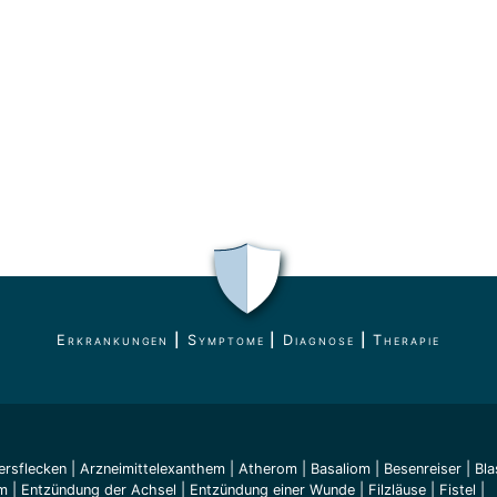
Erkrankungen
|
Symptome
|
Diagnose
|
Therapie
ersflecken
|
Arzneimittelexanthem
|
Atherom
|
Basaliom
|
Besenreiser
|
Bla
m
|
Entzündung der Achsel
|
Entzündung einer Wunde
|
Filzläuse
|
Fistel
|