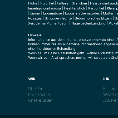
Flöhe
|
Furunkel
|
Fußpilz
|
Granulom
|
Haarbalgentzünd
Impetigo contagiosa
|
Insektenstich
|
Karbunkel
|
Kleienp
|
Lipom
|
Lipomatose
|
Lupus erythematodes
|
Mutterma
Rosazea
|
Schuppenflechte
|
Seborrhoisches Ekzem
|
S
Xeroderma Pigmentosum
|
Nagelbettentzündung
|
Pickel
Hinweis!
Informationen aus dem Internet ersetzen
niemals
einen 
können immer nur als allgemeine Informationen angesehe
einer individuellen Behandlung.
Wenn es um Deine Gesundheit geht, wende Dich bitte
i
Wenn wir vom Arzt sprechen, meinen wir selbstverständl
WIR
IHR
Über Uns
Erfahrun
Philiosophie
Wissen t
Unsere Bilder
Anderen