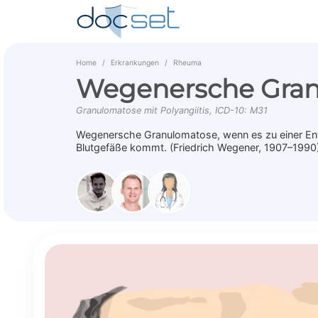
Home
Erkrankungen
Rheuma
Wegenersche Gra
Granulomatose mit Polyangiitis, ICD-10: M31
Wegenersche Granulomatose, wenn es zu einer Ent
Blutgefäße kommt. (Friedrich Wegener, 1907–1990